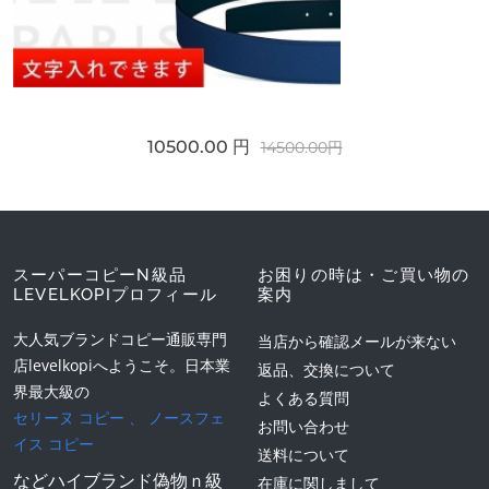
10500.00 円
14500.00円
スーパーコピーN級品
お困りの時は・ご買い物の
LEVELKOPIプロフィール
案内
大人気ブランドコピー通販専門
当店から確認メールが来ない
店levelkopiへようこそ。日本業
返品、交換について
界最大級の
よくある質問
セリーヌ コピー
、
ノースフェ
お問い合わせ
イス コピー
送料について
などハイブランド偽物ｎ級
在庫に関しまして