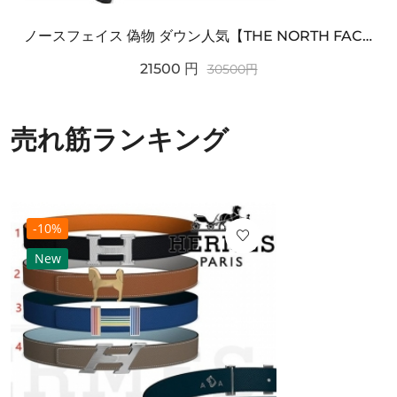
ノースフェイス 偽物 ダウン人気【THE NORTH FACE】M'S 7 SUMMIT HIM...
21500
円
30500
円
売れ筋ランキング
-10%
New