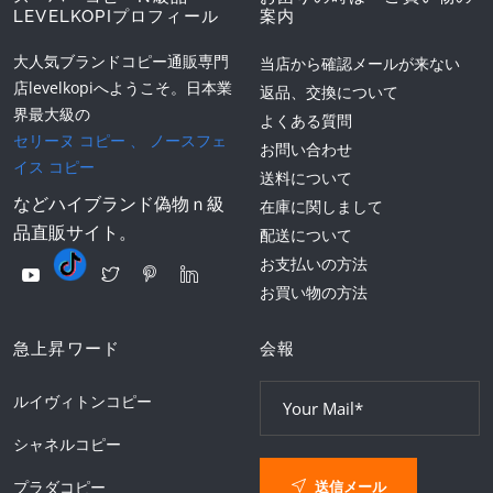
LEVELKOPIプロフィール
案内
大人気ブランドコピー通販専門
当店から確認メールが来ない
店levelkopiへようこそ。日本業
返品、交換について
界最大級の
よくある質問
セリーヌ コピー
、
ノースフェ
お問い合わせ
イス コピー
送料について
などハイブランド偽物ｎ級
在庫に関しまして
品直販サイト。
配送について
お支払いの方法
お買い物の方法
急上昇ワード
会報
ルイヴィトンコピー
シャネルコピー
送信メール
プラダコピー