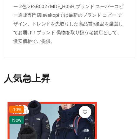
ー 2色 2ESBC027MDE_H05H,ブランド スーパーコピ
ー通販専門店levekopiでは最新のブランド コピー デ
ザイン、トレンドを先取りした高品質n級品を厳選し
てお届け！ブランド 偽物を取り扱う老舗店として、
激安価格でご提供。
人気急上昇
-10%
New