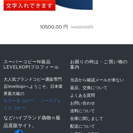
10500.00 円
14500.00円
スーパーコピーN級品
お困りの時は・ご買い物の
LEVELKOPIプロフィール
案内
大人気ブランドコピー通販専門
当店から確認メールが来ない
店levelkopiへようこそ。日本業
返品、交換について
界最大級の
よくある質問
セリーヌ コピー
、
ノースフェ
お問い合わせ
イス コピー
送料について
などハイブランド偽物ｎ級
在庫に関しまして
品直販サイト。
配送について