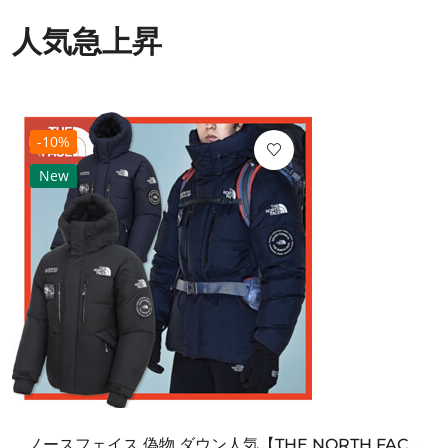
人気急上昇
-10%
New
ノースフェイス 偽物 ダウン人気【THE NORTH FACE】M'S 7 SUMMIT HIM...