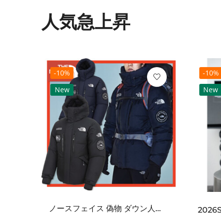
人気急上昇
-10%
-10%
New
New
ノースフェイス 偽物 ダウン人気【THE NORTH FACE】M'S 7 SUMMIT HIM...
2021SS新作 シュプリーム コピー Tシャツ パリ限定ボックスロゴTEE