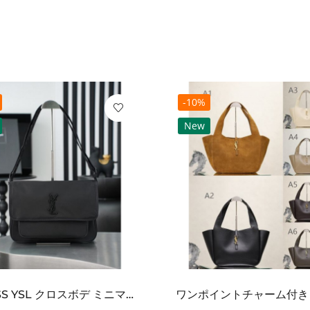
-10%
New
2026SS YSL クロスボデ ミニマルフラップショルダー SAINT LAURENT サンロ...