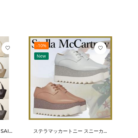
-10%
-10
New
Ne
ワンポイントチャーム付き SAINT LAURENT サンローラン コピー バッグ シンプルラグ...
ステラマッカートニー スニーカー 偽物エリスグリッタープラットフォーム810038KP02717...