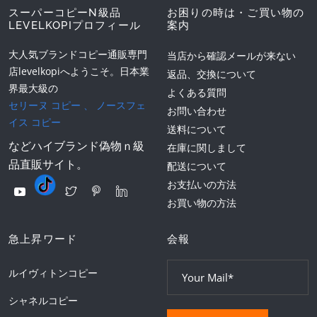
スーパーコピーN級品
お困りの時は・ご買い物の
LEVELKOPIプロフィール
案内
大人気ブランドコピー通販専門
当店から確認メールが来ない
店levelkopiへようこそ。日本業
返品、交換について
界最大級の
よくある質問
セリーヌ コピー
、
ノースフェ
お問い合わせ
イス コピー
送料について
などハイブランド偽物ｎ級
在庫に関しまして
品直販サイト。
配送について
お支払いの方法
お買い物の方法
急上昇ワード
会報
ルイヴィトンコピー
シャネルコピー