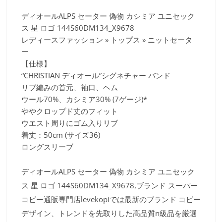
ディオールALPS セーター 偽物 カシミア ユニセック
ス 星 ロゴ 144S60DM134_X9678
レディースファッション » トップス » ニットセータ
ー
【仕様】
“CHRISTIAN ディオール”シグネチャー バンド
リブ編みの首元、袖口、ヘム
ウール70%、カシミア30% (7ゲージ)*
ややクロップド丈のフィット
ウエスト周りにゴム入りリブ
着丈：50cm (サイズ36)
ロングスリーブ
ディオールALPS セーター 偽物 カシミア ユニセック
ス 星 ロゴ 144S60DM134_X9678,ブランド スーパー
コピー通販専門店levekopiでは最新のブランド コピー
デザイン、トレンドを先取りした高品質n級品を厳選