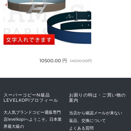
10500.00 円
14500.00円
スーパーコピーN級品
お困りの時は・ご買い物の
LEVELKOPIプロフィール
案内
大人気ブランドコピー通販専門
当店から確認メールが来ない
店levelkopiへようこそ。日本業
返品、交換について
界最大級の
よくある質問