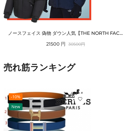
ノースフェイス 偽物 ダウン人気【THE NORTH FACE】M'S 7 SUMMIT HIM...
21500
円
30500
円
売れ筋ランキング
-10%
New