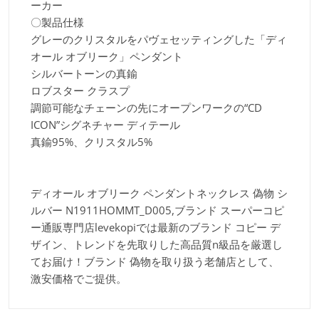
ーカー
〇製品仕様
グレーのクリスタルをパヴェセッティングした「ディ
オール オブリーク」ペンダント
シルバートーンの真鍮
ロブスター クラスプ
調節可能なチェーンの先にオープンワークの“CD
ICON”シグネチャー ディテール
真鍮95%、クリスタル5%
ディオール オブリーク ペンダントネックレス 偽物 シ
ルバー N1911HOMMT_D005,ブランド スーパーコピ
ー通販専門店levekopiでは最新のブランド コピー デ
ザイン、トレンドを先取りした高品質n級品を厳選し
てお届け！ブランド 偽物を取り扱う老舗店として、
激安価格でご提供。