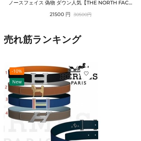
ノースフェイス 偽物 ダウン人気【THE NORTH FACE】M'S 7 SUMMIT HIM...
21500
円
30500
円
売れ筋ランキング
-10%
New