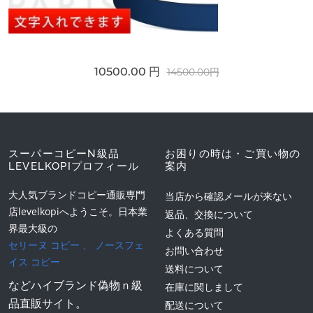
10500.00 円
14500.00円
スーパーコピーN級品
お困りの時は・ご買い物の
LEVELKOPIプロフィール
案内
大人気ブランドコピー通販専門
当店から確認メールが来ない
店levelkopiへようこそ。日本業
返品、交換について
界最大級の
よくある質問
セリーヌ コピー
、
ノースフェ
お問い合わせ
イス コピー
送料について
などハイブランド偽物ｎ級
在庫に関しまして
品直販サイト。
配送について