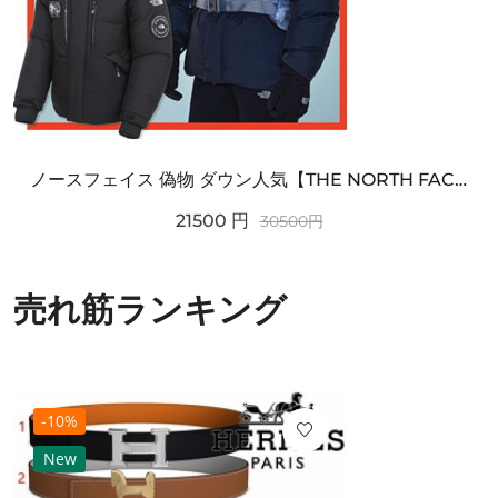
ノースフェイス 偽物 ダウン人気【THE NORTH FACE】M'S 7 SUMMIT HIM...
21500
円
30500
円
売れ筋ランキング
-10%
New