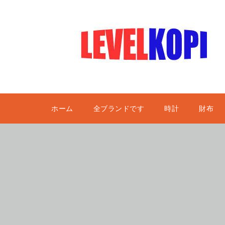
ホーム
全ブランドです
時計
財布