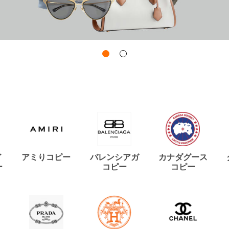
イ
アミりコピー
バレンシアガ
カナダグース
ー
コピー
コピー