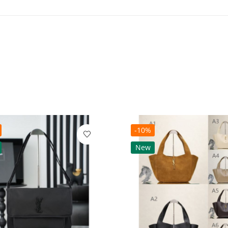
-10%
New