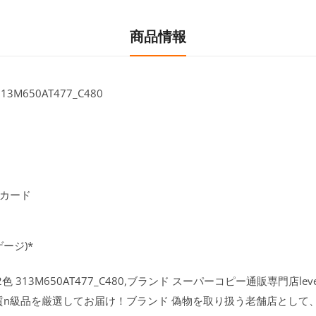
商品情報
650AT477_C480
ャカード
ージ)*
313M650AT477_C480,ブランド スーパーコピー通販専門店lev
質n級品を厳選してお届け！ブランド 偽物を取り扱う老舗店として