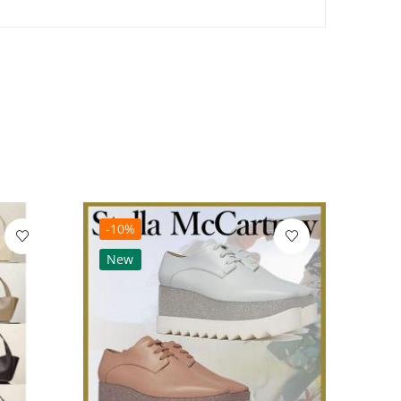
-10%
-10
New
Ne