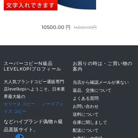
10500.00 円
14500.00円
スーパーコピーN級品
お困りの時は・ご買い物の
LEVELKOPIプロフィール
案内
大人気ブランドコピー通販専門
当店から確認メールが来ない
店levelkopiへようこそ。日本業
返品、交換について
界最大級の
よくある質問
セリーヌ コピー
、
ノースフェ
お問い合わせ
イス コピー
送料について
などハイブランド偽物ｎ級
在庫に関しまして
品直販サイト。
配送について