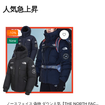
人気急上昇
-10%
New
ノースフェイス 偽物 ダウン人気【THE NORTH FACE】M'S 7 SUMMIT HIM...