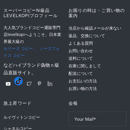
スーパーコピーN級品
お困りの時は・ご買い物の
LEVELKOPIプロフィール
案内
大人気ブランドコピー通販専門
当店から確認メールが来ない
店levelkopiへようこそ。日本業
返品、交換について
界最大級の
よくある質問
セリーヌ コピー
、
ノースフェ
お問い合わせ
イス コピー
送料について
などハイブランド偽物ｎ級
在庫に関しまして
品直販サイト。
配送について
お支払いの方法
お買い物の方法
急上昇ワード
会報
ルイヴィトンコピー
シャネルコピー