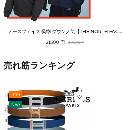
ノースフェイス 偽物 ダウン人気【THE NORTH FACE】M'S 7 SUMMIT HIM...
21500
円
30500
円
売れ筋ランキング
-10%
New