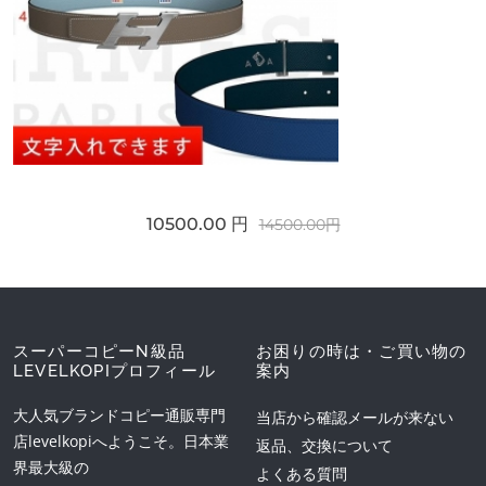
10500.00 円
14500.00円
スーパーコピーN級品
お困りの時は・ご買い物の
LEVELKOPIプロフィール
案内
大人気ブランドコピー通販専門
当店から確認メールが来ない
店levelkopiへようこそ。日本業
返品、交換について
界最大級の
よくある質問