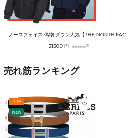
ノースフェイス 偽物 ダウン人気【THE NORTH FACE】M'S 7 SUMMIT HIM...
21500
円
30500
円
売れ筋ランキング
-10%
New