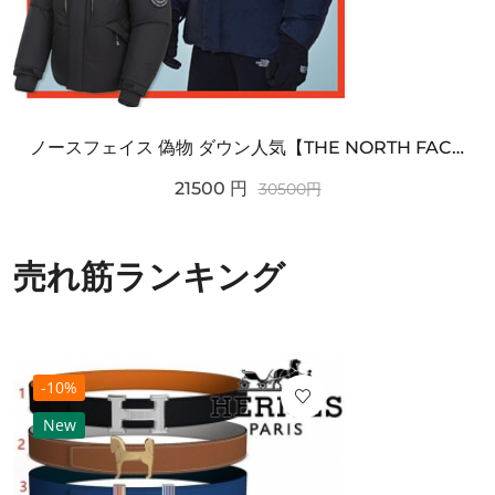
ノースフェイス 偽物 ダウン人気【THE NORTH FACE】M'S 7 SUMMIT HIM...
21500
円
30500
円
売れ筋ランキング
-10%
New