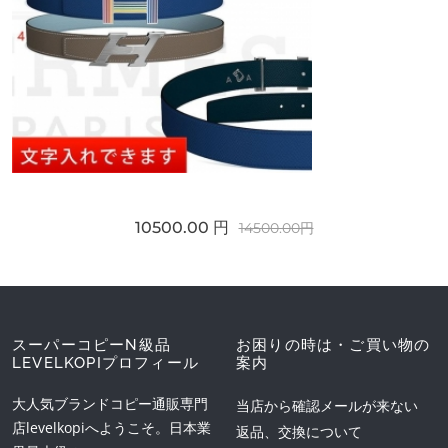
10500.00 円
14500.00円
スーパーコピーN級品
お困りの時は・ご買い物の
LEVELKOPIプロフィール
案内
大人気ブランドコピー通販専門
当店から確認メールが来ない
店levelkopiへようこそ。日本業
返品、交換について