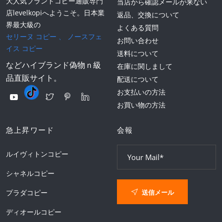
大人気ブランドコピー通販専門
当店から確認メールが来ない
店levelkopiへようこそ。日本業
返品、交換について
界最大級の
よくある質問
セリーヌ コピー
、
ノースフェ
お問い合わせ
イス コピー
送料について
などハイブランド偽物ｎ級
在庫に関しまして
品直販サイト。
配送について
お支払いの方法
お買い物の方法
急上昇ワード
会報
ルイヴィトンコピー
シャネルコピー
送信メール
プラダコピー
ディオールコピー