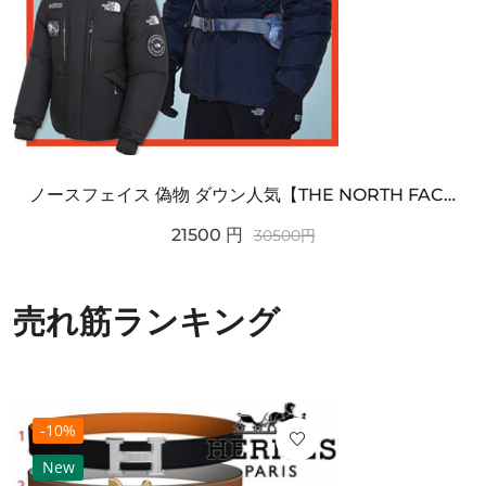
ノースフェイス 偽物 ダウン人気【THE NORTH FACE】M'S 7 SUMMIT HIM...
21500
円
30500
円
売れ筋ランキング
-10%
New