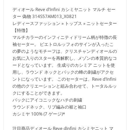
ディオール Reve d'Infini カシミヤニット マルチ セー
ター 偽物 314S57AM013_X0821
レディースファッション » トップス » ニットセーター
【特徴】
マルチカラーのインフィニティドリーム柄が特徴の長
袖セーター。 ピエトロルッフォのサインが入ったこ
の夢のようなモチーフは、クリスチャンディオールの
お気に入りのスターを再解釈し、メゾンの本質的なコ
ードとなっています。 生成りのカシミア ニットを使
用し、ラウンド ネックとバックの蜂の刺繍がアクセ
ントになっています。 このセーターは、Reve d'Infini
の他のクリエーションと組み合わせて、トータルルッ
クにすることができます。
バックにアイコニックなハチの刺繍
ラウンドネック、リブ編みの裾と袖口
カシミヤ 100% (7 ゲージ)*
注目商品ディオール Reve dInfini カシミヤニット マ