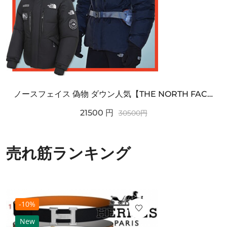
ノースフェイス 偽物 ダウン人気【THE NORTH FACE】M'S 7 SUMMIT HIM...
21500
円
30500
円
売れ筋ランキング
-10%
New