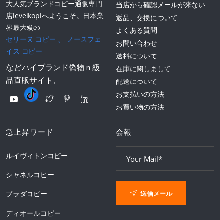
大人気ブランドコピー通販専門
当店から確認メールが来ない
店levelkopiへようこそ。日本業
返品、交換について
界最大級の
よくある質問
セリーヌ コピー
、
ノースフェ
お問い合わせ
イス コピー
送料について
などハイブランド偽物ｎ級
在庫に関しまして
品直販サイト。
配送について
お支払いの方法
お買い物の方法
急上昇ワード
会報
ルイヴィトンコピー
シャネルコピー
送信メール
プラダコピー
ディオールコピー