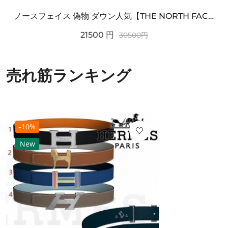
ノースフェイス 偽物 ダウン人気【THE NORTH FACE】M'S 7 SUMMIT HIM...
21500
円
30500
円
売れ筋ランキング
-10%
New