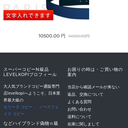
10500.00 円
14500.00円
スーパーコピーN級品
お困りの時は・ご買い物の
LEVELKOPIプロフィール
案内
大人気ブランドコピー通販専門
当店から確認メールが来ない
店levelkopiへようこそ。日本業
返品、交換について
界最大級の
よくある質問
セリーヌ コピー
、
ノースフェ
お問い合わせ
イス コピー
送料について
などハイブランド偽物ｎ級
在庫に関しまして