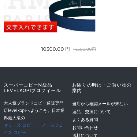
10500.00 円
14500.00円
スーパーコピーN級品
お困りの時は・ご買い物の
LEVELKOPIプロフィール
案内
大人気ブランドコピー通販専門
当店から確認メールが来ない
店levelkopiへようこそ。日本業
返品、交換について
界最大級の
よくある質問
セリーヌ コピー
、
ノースフェ
お問い合わせ
イス コピー
送料について