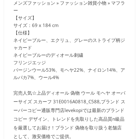
メンズファッション » ファッション雑貨小物 » マフラ
ー
【サイズ】
サイズ：69 x 184 cm
【仕様】
ネイビーブルー、エクリュ、グレーのストライプ柄ジ
ャカード
ネイビーブルーのディオール刺繍
フリンジエッジ
バージンウール53%、モヘヤ22%、ナイロン14%、ア
ルパカ7%、ウール4%
完売人気☆上品ディオール 偽物 ウール モヘヤ オーバ
ーサイズ スカーフ 31E0016A0818_C588,ブランド ス
ーパーコピー通販専門店levekopiでは最新のブランド
コピー デザイン、トレンドを先取りした高品質n級品
を厳選してお届け！ブランド 偽物を取り扱う老舗店
として、激安価格でご提供。