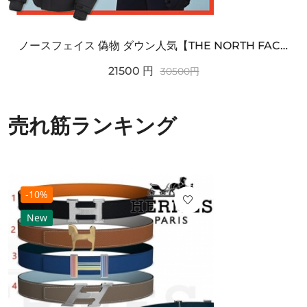
ノースフェイス 偽物 ダウン人気【THE NORTH FACE】M'S 7 SUMMIT HIM...
21500
円
30500
円
売れ筋ランキング
-10%
New