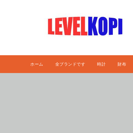
ホーム
全ブランドです
時計
財布