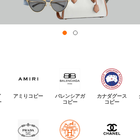
イ
アミりコピー
バレンシアガ
カナダグース
ー
コピー
コピー