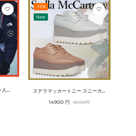
-10%
-10
New
Ne
ノースフェイス 偽物 ダウン人気【THE NORTH FACE】M\'S 7 SUMMIT HI...
ステラマッカートニー スニーカー 偽物エリスグリッタープラットフォーム810038KP02717...
14900
円
18900
円