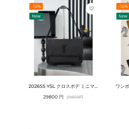
-10%
-10%
New
New
2021SS新作 シュプリーム コピー Tシャツ パリ限定ボックスロゴTEE
2026SS YSL クロスボデ ミニマルフラップショルダー SAINT LAURENT サンロ...
29800
円
29800
円