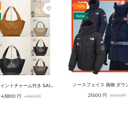
-10%
New
ワンポイントチャーム付き SAINT LAURENT サンローラン コピー バッグ シンプルラグ...
21500
円
30500
円
43800
円
43800
円