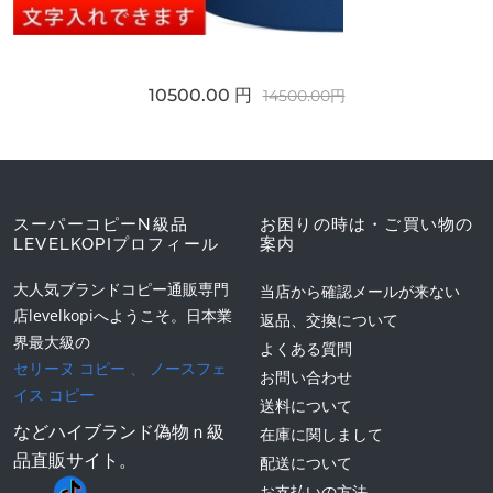
10500.00 円
14500.00円
スーパーコピーN級品
お困りの時は・ご買い物の
LEVELKOPIプロフィール
案内
大人気ブランドコピー通販専門
当店から確認メールが来ない
店levelkopiへようこそ。日本業
返品、交換について
界最大級の
よくある質問
セリーヌ コピー
、
ノースフェ
お問い合わせ
イス コピー
送料について
などハイブランド偽物ｎ級
在庫に関しまして
品直販サイト。
配送について
お支払いの方法