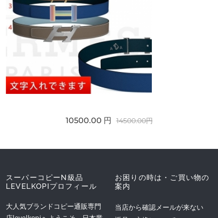
10500.00 円
14500.00円
スーパーコピーN級品
お困りの時は・ご買い物の
LEVELKOPIプロフィール
案内
大人気ブランドコピー通販専門
当店から確認メールが来ない
店levelkopiへようこそ。日本業