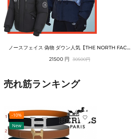
ノースフェイス 偽物 ダウン人気【THE NORTH FACE】M'S 7 SUMMIT HIM...
21500
円
30500
円
売れ筋ランキング
-10%
New