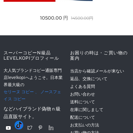
10500.00 円
14500.00円
スーパーコピーN級品
お困りの時は・ご買い物の
LEVELKOPIプロフィール
案内
大人気ブランドコピー通販専門
当店から確認メールが来ない
店levelkopiへようこそ。日本業
返品、交換について
界最大級の
よくある質問
セリーヌ コピー
、
ノースフェ
お問い合わせ
イス コピー
送料について
などハイブランド偽物ｎ級
在庫に関しまして
品直販サイト。
配送について
お支払いの方法
お買い物の方法