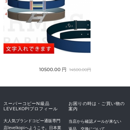
10500.00 円
14500.00円
スーパーコピーN級品
お困りの時は・ご買い物の
LEVELKOPIプロフィール
案内
大人気ブランドコピー通販専門
当店から確認メールが来ない
店levelkopiへようこそ。日本業
返品、交換について