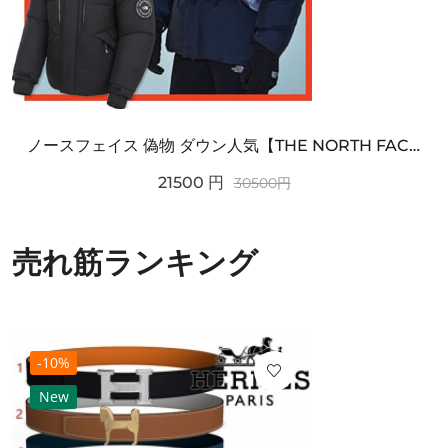
ノースフェイス 偽物 ダウン人気【THE NORTH FACE】M'S 7 SUMMIT HIM...
21500
円
30500
円
売れ筋ランキング
-10%
New