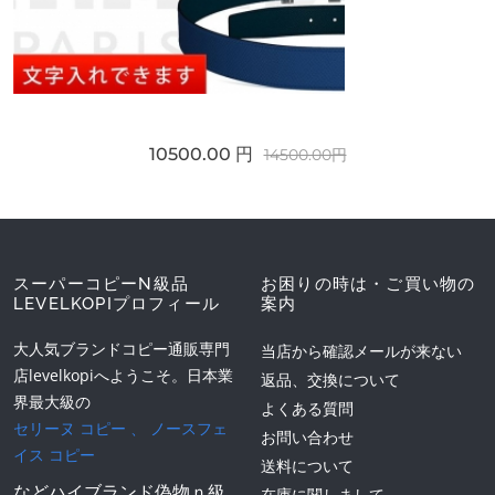
10500.00 円
14500.00円
スーパーコピーN級品
お困りの時は・ご買い物の
LEVELKOPIプロフィール
案内
大人気ブランドコピー通販専門
当店から確認メールが来ない
店levelkopiへようこそ。日本業
返品、交換について
界最大級の
よくある質問
セリーヌ コピー
、
ノースフェ
お問い合わせ
イス コピー
送料について
などハイブランド偽物ｎ級
在庫に関しまして