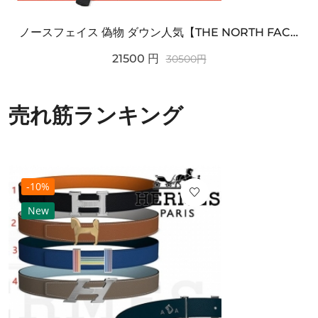
ノースフェイス 偽物 ダウン人気【THE NORTH FACE】M'S 7 SUMMIT HIM...
21500
円
30500
円
売れ筋ランキング
-10%
New