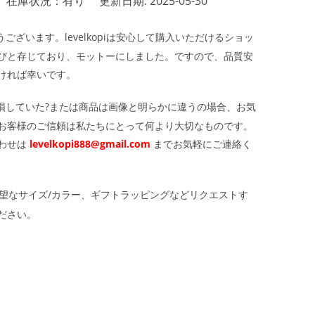
在庫状況：有り
更新日期: 2025-05-30
ざいます。levelkopiは安心して購入いただけるショッ
びと存じており、モットーにしました。ですので、品質安
ければ幸いです。
損していた?または商品は画像と明らかに違うの場合、お気
お客様のご信頼は私たちにとって何より大切なものです。
わせは
levelkopi888@gmail.com
までお気軽にご連絡く
望なサイズ/カラー、ギフトラッピングなどリクエストす
ださい。