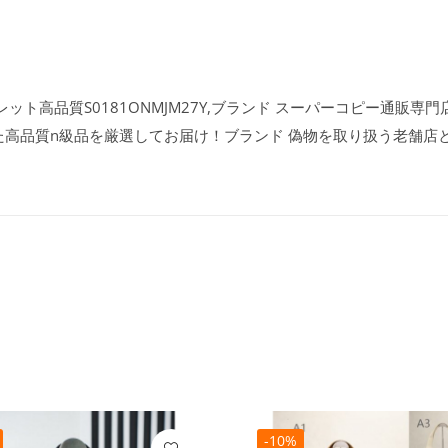
ト高品質S0181ONMJM27Y,ブランド スーパーコピー通販専門店l
た高品質n級品を厳選してお届け！ブランド 偽物を取り扱う老舗店
-10%