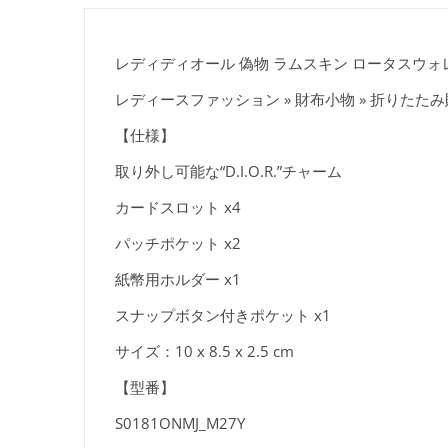
レディディオール 偽物 ラムスキン ロータスウォレッ
レディースファッション » 財布小物 » 折りたた
【仕様】
取り外し可能な“D.I.O.R.”チャーム
カードスロット x4
パッチポケット x2
紙幣用ホルダー x1
スナップボタン付きポケット x1
サイズ：10 x 8.5 x 2.5 cm
【型番】
S0181ONMJ_M27Y