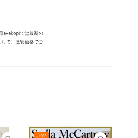
evekopiでは最新の
として、激安価格でご
-10%
-10