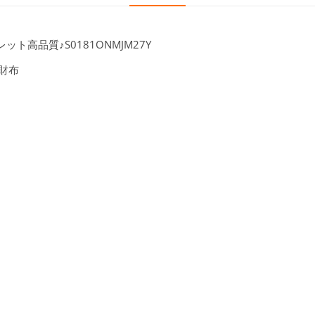
ト高品質♪S0181ONMJM27Y
み財布