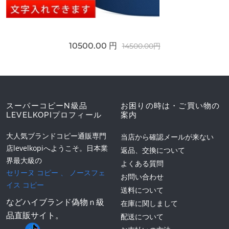
10500.00 円
14500.00円
スーパーコピーN級品
お困りの時は・ご買い物の
LEVELKOPIプロフィール
案内
大人気ブランドコピー通販専門
当店から確認メールが来ない
店levelkopiへようこそ。日本業
返品、交換について
界最大級の
よくある質問
セリーヌ コピー
、
ノースフェ
お問い合わせ
イス コピー
送料について
などハイブランド偽物ｎ級
在庫に関しまして
品直販サイト。
配送について