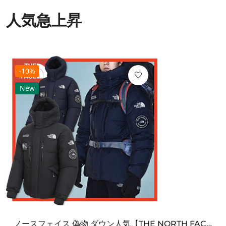
人気急上昇
-10%
New
ノースフェイス 偽物 ダウン人気【THE NORTH FACE】M'S 7 SUMMIT HIM...