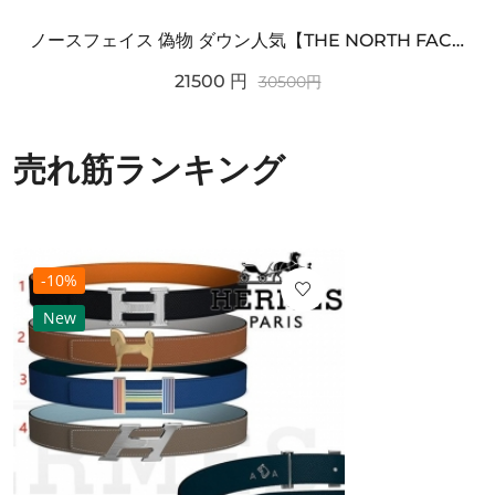
ノースフェイス 偽物 ダウン人気【THE NORTH FACE】M'S 7 SUMMIT HIM...
21500
円
30500
円
売れ筋ランキング
-10%
New