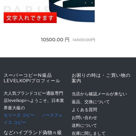
10500.00 円
14500.00円
スーパーコピーN級品
お困りの時は・ご買い物の
LEVELKOPIプロフィール
案内
大人気ブランドコピー通販専門
当店から確認メールが来ない
店levelkopiへようこそ。日本業
返品、交換について
界最大級の
よくある質問
セリーヌ コピー
、
ノースフェ
お問い合わせ
イス コピー
送料について
などハイブランド偽物ｎ級
在庫に関しまして