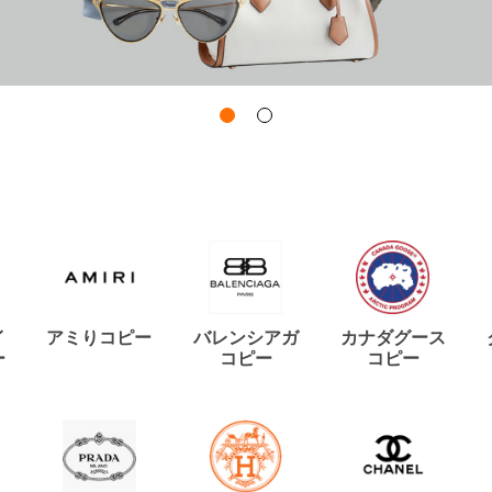
イ
アミりコピー
バレンシアガ
カナダグース
ー
コピー
コピー