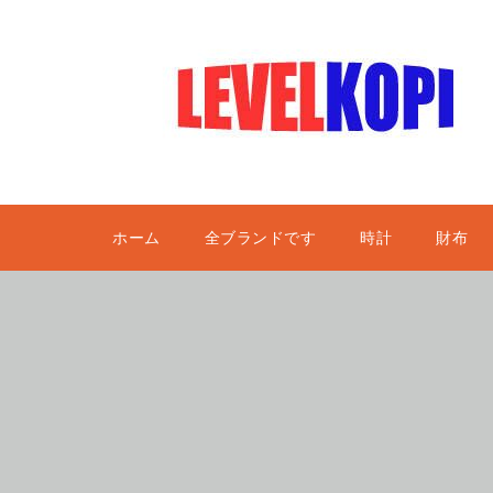
ホーム
全ブランドです
時計
財布