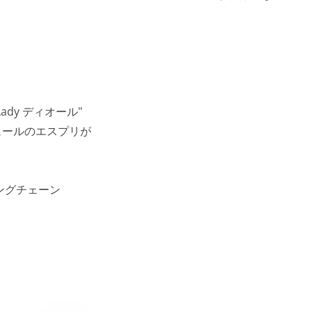
dy ディオール"
ュールのエスプリが
ングチェーン