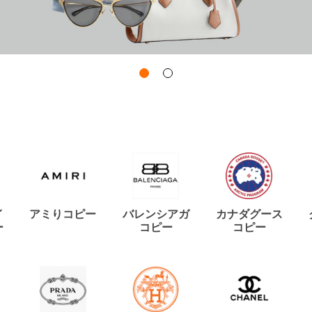
イ
アミりコピー
バレンシアガ
カナダグース
ー
コピー
コピー