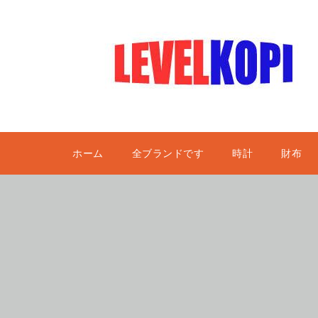
ホーム
全ブランドです
時計
財布