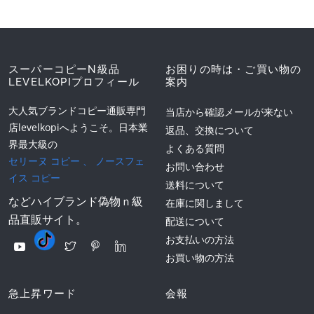
スーパーコピーN級品
お困りの時は・ご買い物の
LEVELKOPIプロフィール
案内
大人気ブランドコピー通販専門
当店から確認メールが来ない
店levelkopiへようこそ。日本業
返品、交換について
界最大級の
よくある質問
セリーヌ コピー
、
ノースフェ
お問い合わせ
イス コピー
送料について
などハイブランド偽物ｎ級
在庫に関しまして
品直販サイト。
配送について
お支払いの方法
お買い物の方法
急上昇ワード
会報