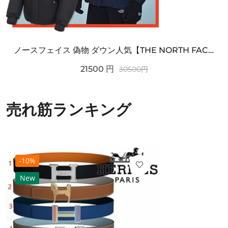
ノースフェイス 偽物 ダウン人気【THE NORTH FACE】M'S 7 SUMMIT HIM...
21500
円
30500
円
売れ筋ランキング
-10%
New