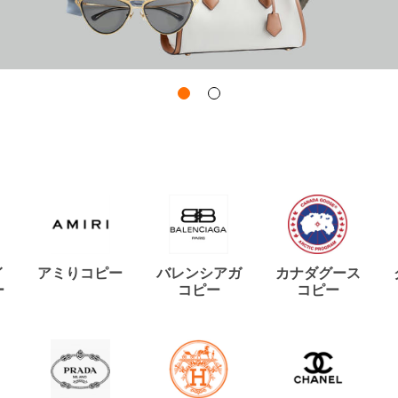
イ
アミりコピー
バレンシアガ
カナダグース
ー
コピー
コピー