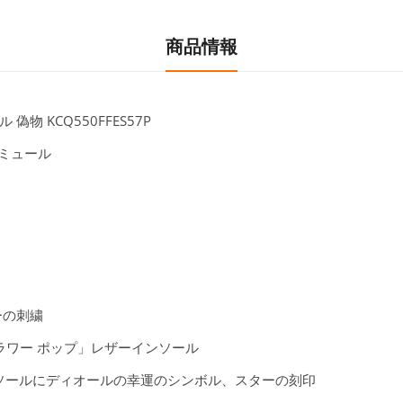
商品情報
 偽物 KCQ550FFES57P
ルミュール
ャーの刺繍
ラワー ポップ」レザーインソール
チソールにディオールの幸運のシンボル、スターの刻印