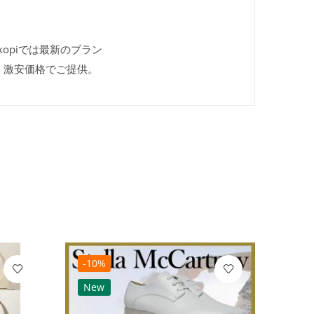
vekopiでは最新のブラン
、激安価格でご提供。
-10%
-10
New
Ne