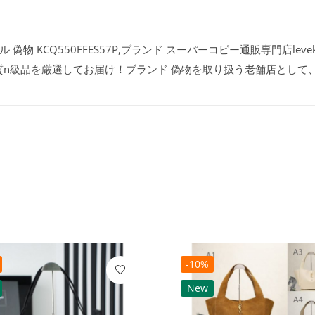
ュール 偽物 KCQ550FFES57P,ブランド スーパーコピー通販専門店le
質n級品を厳選してお届け！ブランド 偽物を取り扱う老舗店として
-10%
New