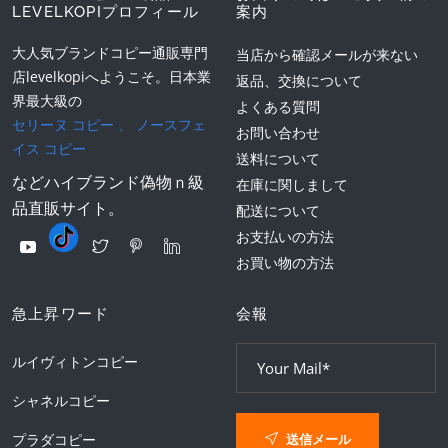
LEVELKOPIプロフィール
案内
大人気ブランドコピー通販専門
当店から確認メールが来ない
店levelkopiへようこそ。日本業
返品、交換について
界最大級の
よくある質問
セリーヌ コピー
、
ノースフェ
お問い合わせ
イス コピー
送料について
などハイブランド偽物ｎ級
在庫に関しまして
品直販サイト。
配送について
お支払いの方法
お買い物の方法
急上昇ワード
会報
ルイヴィトンコピー
シャネルコピー
送信メール
プラダコピー