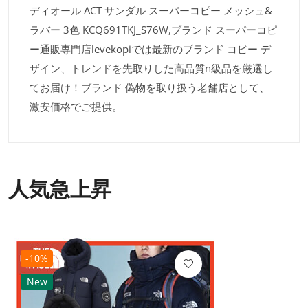
ディオール ACT サンダル スーパーコピー メッシュ&
ラバー 3色 KCQ691TKJ_S76W,ブランド スーパーコピ
ー通販専門店levekopiでは最新のブランド コピー デ
ザイン、トレンドを先取りした高品質n級品を厳選し
てお届け！ブランド 偽物を取り扱う老舗店として、
激安価格でご提供。
人気急上昇
-10%
New