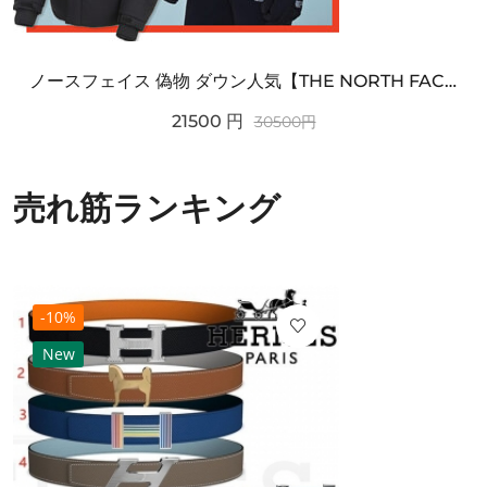
ノースフェイス 偽物 ダウン人気【THE NORTH FACE】M'S 7 SUMMIT HIM...
21500
円
30500
円
売れ筋ランキング
-10%
New