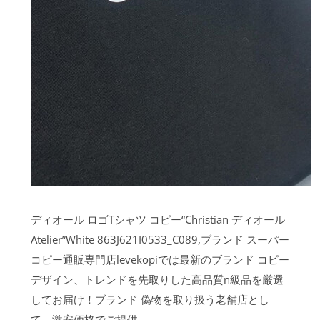
ディオール ロゴTシャツ コピー​“Christian ディオール
Atelier”White 863J621I0533_C089,ブランド スーパー
コピー通販専門店levekopiでは最新のブランド コピー
デザイン、トレンドを先取りした高品質n級品を厳選
してお届け！ブランド 偽物を取り扱う老舗店とし
て、激安価格でご提供。