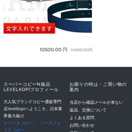
10500.00 円
14500.00円
スーパーコピーN級品
お困りの時は・ご買い物の
LEVELKOPIプロフィール
案内
大人気ブランドコピー通販専門
当店から確認メールが来ない
店levelkopiへようこそ。日本業
返品、交換について
界最大級の
よくある質問
セリーヌ コピー
、
ノースフェ
お問い合わせ
イス コピー