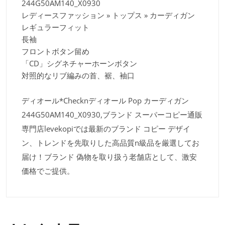
244G50AM140_X0930
レディースファッション » トップス » カーディガン
レギュラーフィット
長袖
フロントボタン留め
「CD」シグネチャーホーンボタン
対照的なリブ編みの首、裾、袖口
ディオール*Checknディオール Pop カーディガン
244G50AM140_X0930,ブランド スーパーコピー通販
専門店levekopiでは最新のブランド コピー デザイ
ン、トレンドを先取りした高品質n級品を厳選してお
届け！ブランド 偽物を取り扱う老舗店として、激安
価格でご提供。