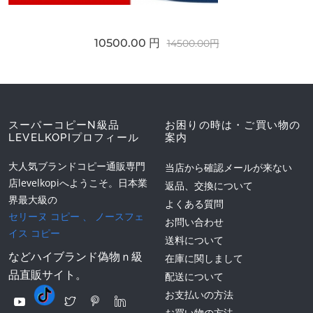
10500.00 円
14500.00円
スーパーコピーN級品
お困りの時は・ご買い物の
LEVELKOPIプロフィール
案内
大人気ブランドコピー通販専門
当店から確認メールが来ない
店levelkopiへようこそ。日本業
返品、交換について
界最大級の
よくある質問
セリーヌ コピー
、
ノースフェ
お問い合わせ
イス コピー
送料について
などハイブランド偽物ｎ級
在庫に関しまして
品直販サイト。
配送について
お支払いの方法
お買い物の方法