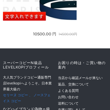
10500.00 円
14500.00円
スーパーコピーN級品
お困りの時は・ご買い物の
LEVELKOPIプロフィール
案内
大人気ブランドコピー通販専門
当店から確認メールが来ない
店levelkopiへようこそ。日本業
返品、交換について
界最大級の
よくある質問
セリーヌ コピー
、
ノースフェ
お問い合わせ
イス コピー
送料について
などハイブランド偽物ｎ級
在庫に関しまして