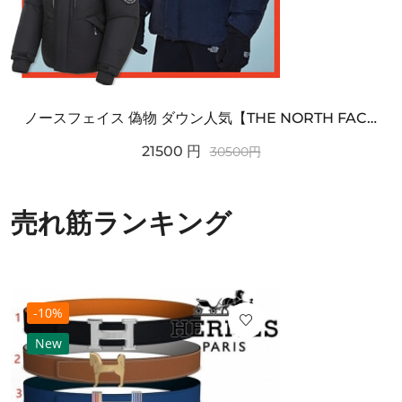
ノースフェイス 偽物 ダウン人気【THE NORTH FACE】M'S 7 SUMMIT HIM...
21500
円
30500
円
売れ筋ランキング
-10%
New