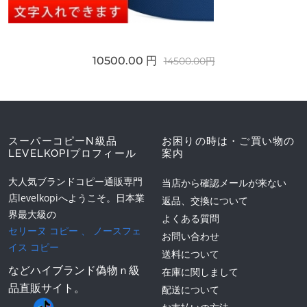
10500.00 円
14500.00円
スーパーコピーN級品
お困りの時は・ご買い物の
LEVELKOPIプロフィール
案内
大人気ブランドコピー通販専門
当店から確認メールが来ない
店levelkopiへようこそ。日本業
返品、交換について
界最大級の
よくある質問
セリーヌ コピー
、
ノースフェ
お問い合わせ
イス コピー
送料について
などハイブランド偽物ｎ級
在庫に関しまして
品直販サイト。
配送について