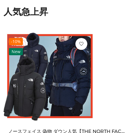
人気急上昇
-10%
New
ノースフェイス 偽物 ダウン人気【THE NORTH FACE】M'S 7 SUMMIT HIM...