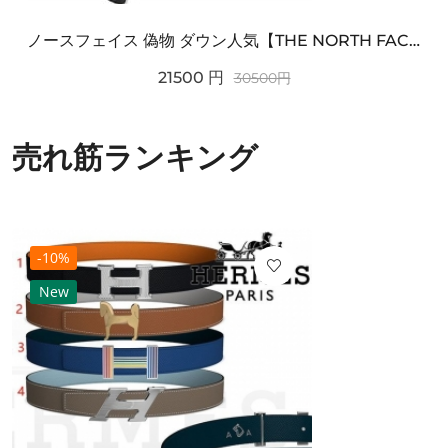
ノースフェイス 偽物 ダウン人気【THE NORTH FACE】M'S 7 SUMMIT HIM...
21500
円
30500
円
売れ筋ランキング
-10%
New