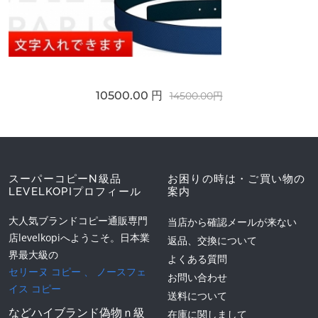
10500.00 円
14500.00円
スーパーコピーN級品
お困りの時は・ご買い物の
LEVELKOPIプロフィール
案内
大人気ブランドコピー通販専門
当店から確認メールが来ない
店levelkopiへようこそ。日本業
返品、交換について
界最大級の
よくある質問
セリーヌ コピー
、
ノースフェ
お問い合わせ
イス コピー
送料について
などハイブランド偽物ｎ級
在庫に関しまして