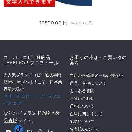
10500.00 円
14500.00円
スーパーコピーN級品
お困りの時は・ご買い物の
LEVELKOPIプロフィール
案内
大人気ブランドコピー通販専門
当店から確認メールが来ない
店levelkopiへようこそ。日本業
返品、交換について
界最大級の
よくある質問
セリーヌ コピー
、
ノースフェ
お問い合わせ
イス コピー
送料について
などハイブランド偽物ｎ級
在庫に関しまして
品直販サイト。
配送について
お支払いの方法