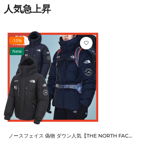
人気急上昇
-10%
New
ノースフェイス 偽物 ダウン人気【THE NORTH FACE】M'S 7 SUMMIT HIM...