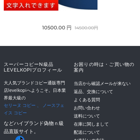
10500.00 円
14500.00円
スーパーコピーN級品
お困りの時は・ご買い物の
LEVELKOPIプロフィール
案内
大人気ブランドコピー通販専門
当店から確認メールが来ない
店levelkopiへようこそ。日本業
返品、交換について
界最大級の
よくある質問
セリーヌ コピー
、
ノースフェ
お問い合わせ
イス コピー
送料について
などハイブランド偽物ｎ級
在庫に関しまして
品直販サイト。
配送について