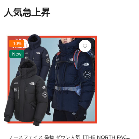
人気急上昇
-10%
New
ノースフェイス 偽物 ダウン人気【THE NORTH FACE】M'S 7 SUMMIT HIM...