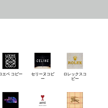
ロエベ コピー
セリーヌコピ
ロレックスコ
ジルサ
ー
ピー
コ