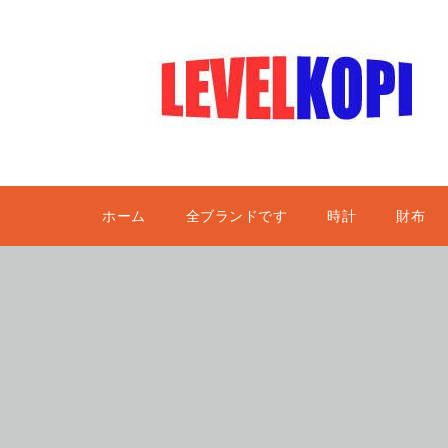
ホーム
全ブランドです
時計
財布