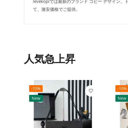
levekopiでは最新のブランド コピー デザ
て、激安価格でご提供。
人気急上昇
-10%
-10%
New
New