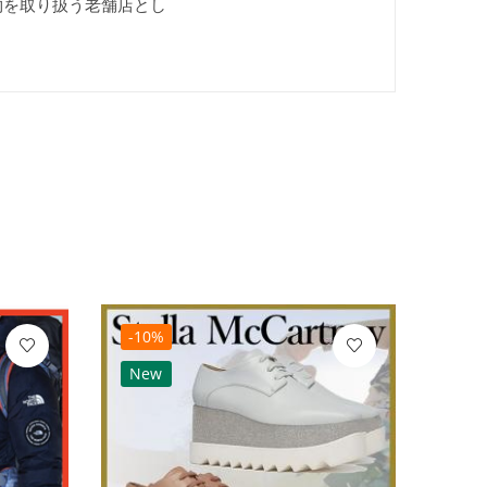
偽物を取り扱う老舗店とし
-10%
-10
New
Ne