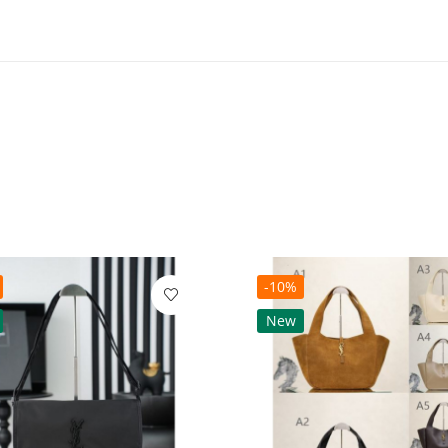
-10%
New