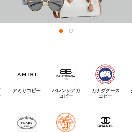
イ
アミりコピー
バレンシアガ
カナダグース
ー
コピー
コピー