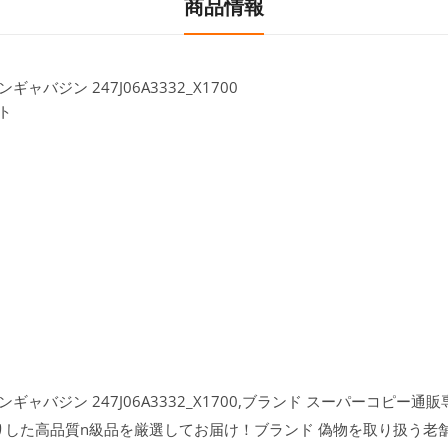
商品情報
バジン 247J06A3332_X1700
ト
バジン 247J06A3332_X1700,ブランド スーパーコピー通販専門
りした高品質n級品を厳選してお届け！ブランド 偽物を取り扱う老