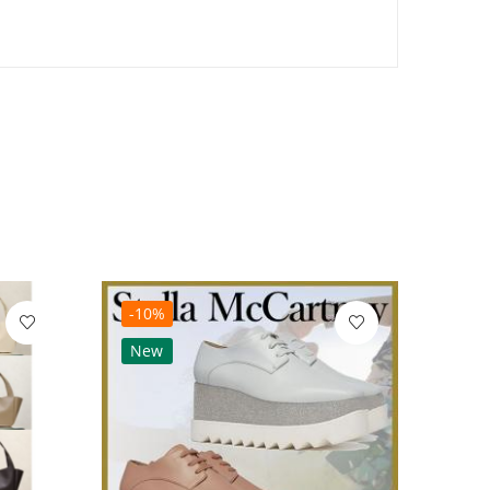
-10%
-10
New
Ne