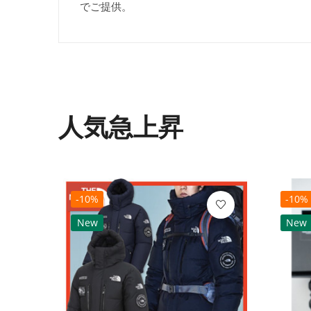
でご提供。
人気急上昇
-10%
-10%
New
New