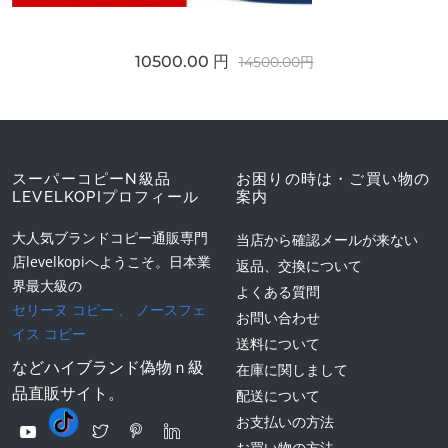
10500.00 円
14500.00円
スーパーコピーN級品
お困りの時は・ご買い物の
LEVELKOPIプロフィール
案内
大人気ブランドコピー通販専門
当店から確認メールが来ない
店levelkopiへようこそ。日本業
返品、交換について
界最大級の
よくある質問
セリーヌ コピー
、
ノースフェ
お問い合わせ
イス コピー
送料について
などハイブランド偽物ｎ級
在庫に関しまして
品直販サイト。
配送について
お支払いの方法
お買い物の方法