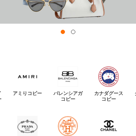
イ
アミりコピー
バレンシアガ
カナダグース
ー
コピー
コピー