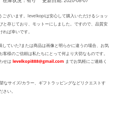
在庫状況：有り
更新日期: 2020-08-07
ざいます。levelkopiは安心して購入いただけるショッ
びと存じており、モットーにしました。ですので、品質安
ければ幸いです。
損していた?または商品は画像と明らかに違うの場合、お気
お客様のご信頼は私たちにとって何より大切なものです。
わせは
levelkopi888@gmail.com
までお気軽にご連絡く
望なサイズ/カラー、ギフトラッピングなどリクエストす
ださい。