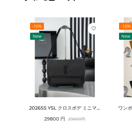
-10%
-10%
New
New
2021SS新作 シュプリーム コピー Tシャツ パリ限定ボックスロゴTEE
2026SS YSL クロスボデ ミニマルフラップショルダー SAINT LAURENT サンロ...
29800
円
29800
円