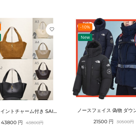
-10%
New
ワンポイントチャーム付き SAINT LAURENT サンローラン コピー バッグ シンプルラグ...
21500
円
30500
円
43800
円
43800
円