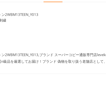
WBM13TEEN_Y013
刺繍
2WBM13TEEN_Y013,ブランド スーパーコピー通販専門店leve
質n級品を厳選してお届け！ブランド 偽物を取り扱う老舗店として