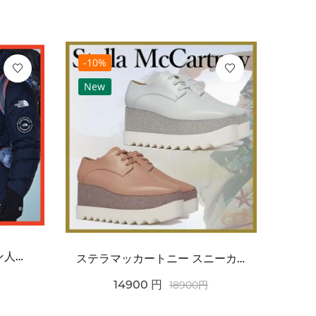
-10%
-10
New
Ne
ノースフェイス 偽物 ダウン人気【THE NORTH FACE】M\'S 7 SUMMIT HI...
ステラマッカートニー スニーカー 偽物エリスグリッタープラットフォーム810038KP02717...
14900
円
18900
円