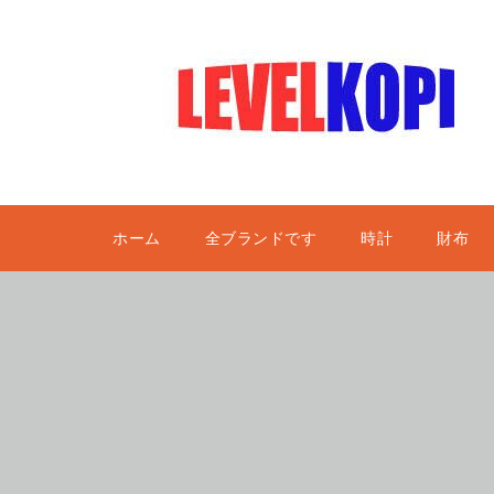
ホーム
全ブランドです
時計
財布