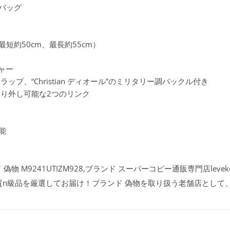
ドバッグ
短約50cm、最長約55cm）
チャー
ップ、“Christian ディオール”のミリタリー調バックル付き
取り外し可能な2つのリンク
能
偽物 M9241UTIZM928,ブランド スーパーコピー通販専門店leve
質n級品を厳選してお届け！ブランド 偽物を取り扱う老舗店として