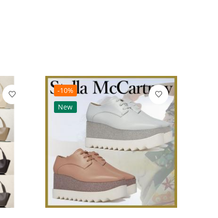
-10%
-10
New
Ne