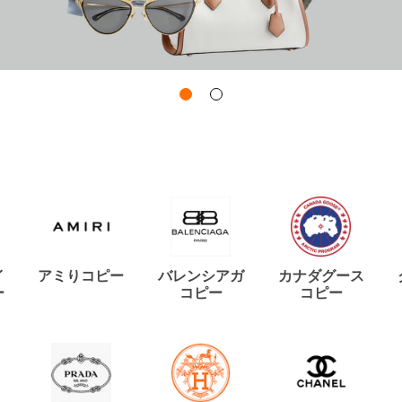
イ
アミりコピー
バレンシアガ
カナダグース
ー
コピー
コピー