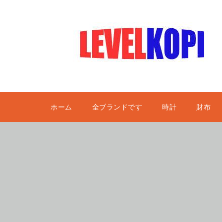
ホーム
全ブランドです
時計
財布