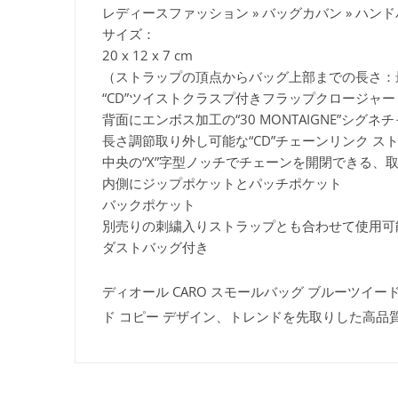
レディースファッション » バッグカバン » ハン
サイズ：
20 x 12 x 7 cm
（ストラップの頂点からバッグ上部までの長さ：最
“CD”ツイストクラスプ付きフラップクロージャー
背面にエンボス加工の“30 MONTAIGNE”シグネ
長さ調節取り外し可能な“CD”チェーンリンク ストラ
中央の“X”字型ノッチでチェーンを開閉できる、
内側にジップポケットとパッチポケット
バックポケット
別売りの刺繍入りストラップとも合わせて使用可
ダストバッグ付き
ディオール CARO スモールバッグ ブルーツイード 
ド コピー デザイン、トレンドを先取りした高品