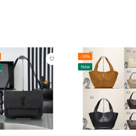
-10%
New