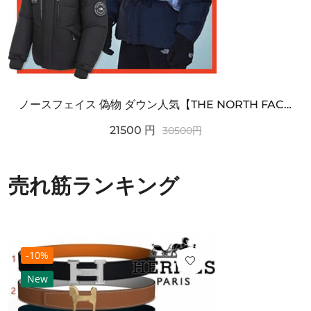
ノースフェイス 偽物 ダウン人気【THE NORTH FACE】M'S 7 SUMMIT HIM...
21500
円
30500
円
売れ筋ランキング
-10%
New