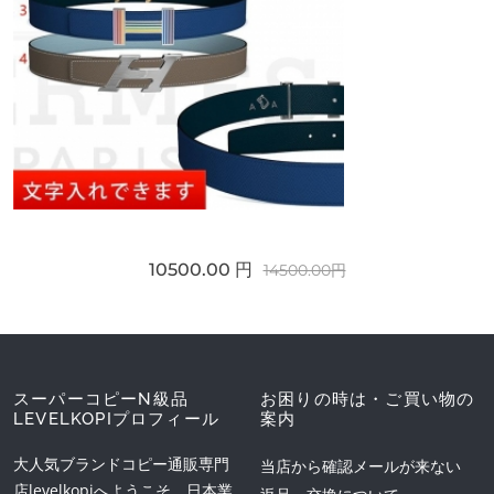
10500.00 円
14500.00円
スーパーコピーN級品
お困りの時は・ご買い物の
LEVELKOPIプロフィール
案内
大人気ブランドコピー通販専門
当店から確認メールが来ない
店levelkopiへようこそ。日本業