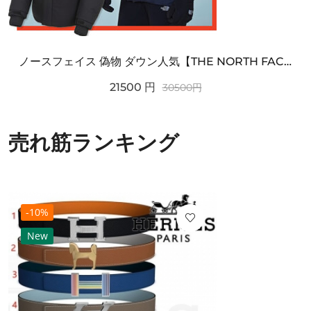
ノースフェイス 偽物 ダウン人気【THE NORTH FACE】M'S 7 SUMMIT HIM...
21500
円
30500
円
売れ筋ランキング
-10%
New