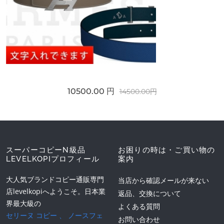
10500.00 円
14500.00円
スーパーコピーN級品
お困りの時は・ご買い物の
LEVELKOPIプロフィール
案内
大人気ブランドコピー通販専門
当店から確認メールが来ない
店levelkopiへようこそ。日本業
返品、交換について
界最大級の
よくある質問
セリーヌ コピー
、
ノースフェ
お問い合わせ